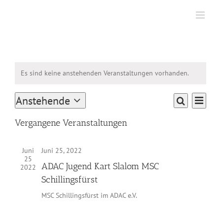
Zum
Inhalt
springen
Es sind keine anstehenden Veranstaltungen vorhanden.
Veran
Anstehende
Veranstaltu
Liste
Suche
Ansic
Datum
Suche
Naviga
wählen.
Vergangene Veranstaltungen
und
Ansichten,
Juni
Juni 25, 2022
Navigation
25
ADAC Jugend Kart Slalom MSC
2022
Schillingsfürst
MSC Schillingsfürst im ADAC e.V.