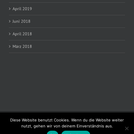
April 2019
Juni 2018
April 2018
März 2018
Copyright 2026 MSC Schillingsfürst im ADAC e.V. | Alle Rechte vorbehalten |
Diese Website benutzt Cookies. Wenn du die Website weiter
Impressum
|
Kontakt
nutzt, gehen wir von deinem Einverständnis aus.
Facebook
YouTube