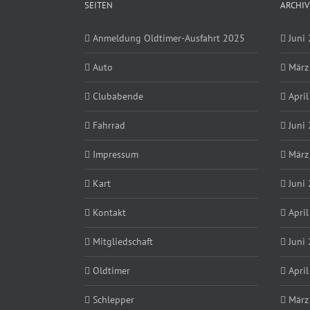
SEITEN
ARCHIV
Anmeldung Oldtimer-Ausfahrt 2025
Juni
Auto
März
Clubabende
Apri
Fahrrad
Juni
Impressum
März
Kart
Juni
Kontakt
Apri
Mitgliedschaft
Juni
Oldtimer
Apri
Schlepper
März