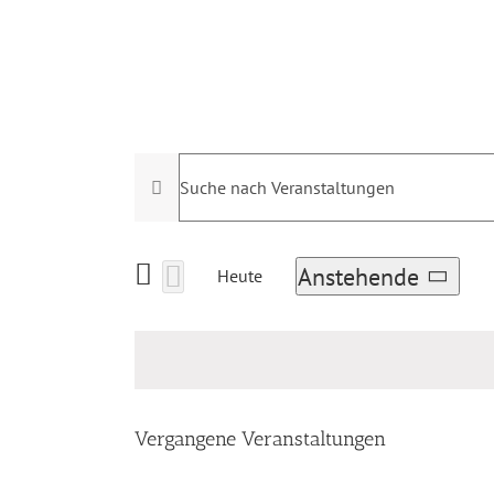
Zum
Inhalt
Startseite
Verein
springen
Bitte
Veranstaltungen
Schlüsselwort
Suche
eingeben.
und
Suche
Anstehende
Heute
Ansichten,
nach
Datum
Veranstaltungen
Navigation
wählen.
Schlüsselwort.
Vergangene Veranstaltungen