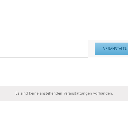
Auto
Kart
Oldtimer
Schlepper
Fah
VERANSTALTU
Es sind keine anstehenden Veranstaltungen vorhanden.